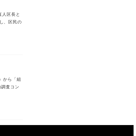
直人区長と
し、区民の
）から「組
の調査コン