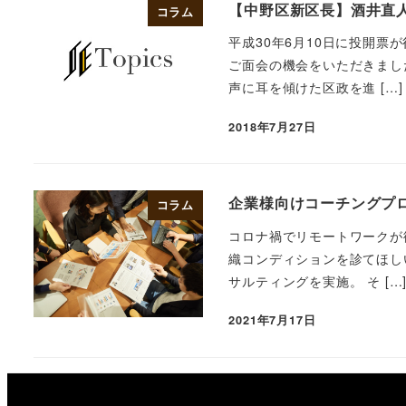
【中野区新区長】酒井直
コラム
平成30年6月10日に投開
ご面会の機会をいただきまし
声に耳を傾けた区政を進 […]
2018年7月27日
企業様向けコーチングプ
コラム
コロナ禍でリモートワークが
織コンディションを診てほし
サルティングを実施。 そ […
2021年7月17日