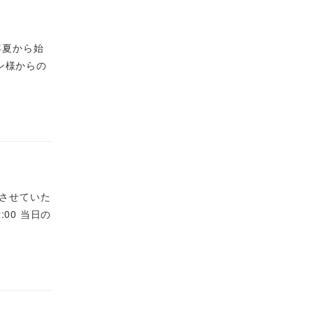
年夏から始
ン様からの
話させていた
00 当日の