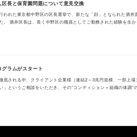
人区長と保育園問題について意見交換
票が行われた東京都中野区の区長選挙で、新たな「顔」となられた酒井
た。 酒井区長は、長く中野区の職員としてご勤務された経験を生か
ログラムがスタート
徹底される中、クライアント企業様（連結2～3兆円規模、一部上場
い」というご相談をいただき、その”コンディション＝組織の体調”
]